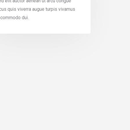
d elit auctor aenean ut arcu congue
cus quis viverra augue turpis vivamus
n commodo dui.