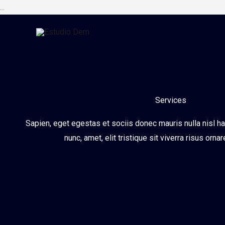
Ir
...
al
contenido
Services
Sapien, eget egestas et sociis donec mauris nulla nisl h
nunc, amet, elit tristique sit viverra risus ornar