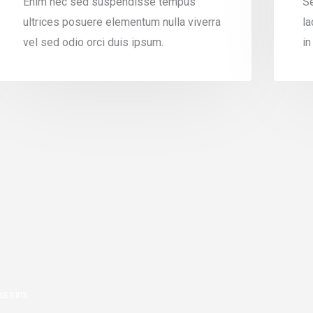
Enim nec sed suspendisse tempus
Se
ultrices posuere elementum nulla viverra
la
vel sed odio orci duis ipsum.
i
issim.