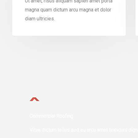
Ut amet, risus aliquam sapien amet porta
magna quam dictum arcu magna et dolor
diam ultricies.
Commercial Roofing
Vitae dictum tellus sed eu arcu amet tincidunt dign