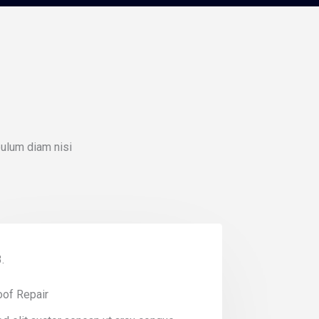
bulum diam nisi
.
oof Repair