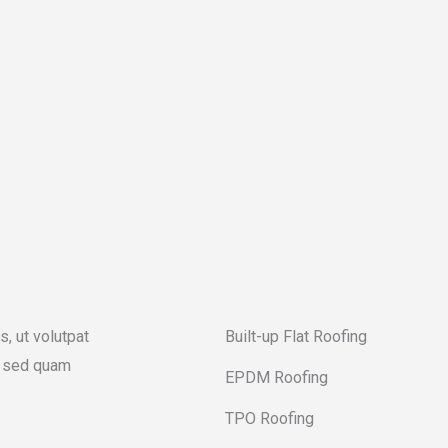
s, ut volutpat
Built-up Flat Roofing
nc sed quam
EPDM Roofing
TPO Roofing