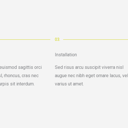
03.
Installation
euismod sagittis orci
Sed risus arcu suscipit viverra nisl
sl, rhoncus, cras nec
augue nec nibh eget ornare lacus, ve
urpis sit interdum.
varius ut amet.